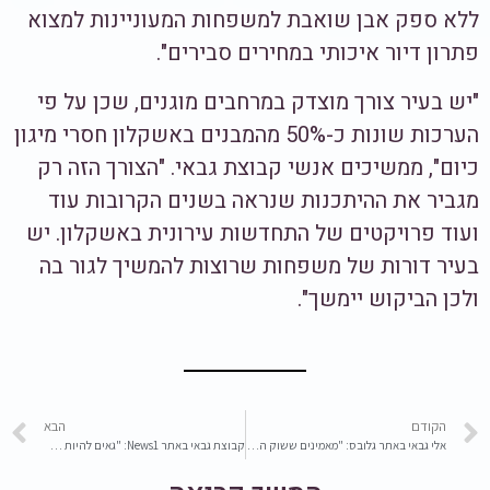
ללא ספק אבן שואבת למשפחות המעוניינות למצוא
פתרון דיור איכותי במחירים סבירים".
"יש בעיר צורך מוצדק במרחבים מוגנים, שכן על פי
הערכות שונות כ-50% מהמבנים באשקלון חסרי מיגון
כיום", ממשיכים אנשי קבוצת גבאי. "הצורך הזה רק
מגביר את ההיתכנות שנראה בשנים הקרובות עוד
ועוד פרויקטים של התחדשות עירונית באשקלון. יש
בעיר דורות של משפחות שרוצות להמשיך לגור בה
ולכן הביקוש יימשך".
הקודם
הבא
אלי גבאי באתר גלובס: "מאמינים ששוק הנדל"ן יחזור לעצמו לאחר המלחמה"
קבוצת גבאי באתר News1: "גאים להיות חלק מהמהפך שעוברת אור יהודה"