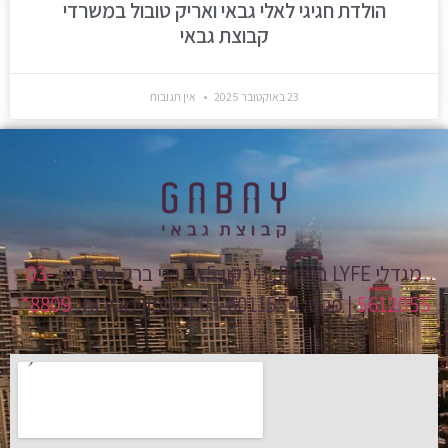
הולדת חגיגי לאלי גבאי ואריק טובול במשרדי
קבוצת גבאי
23 באוקטובר 2025
אין תגובות
מגדלי LYFE בניין B, הירקון 5א', בני ברק | טלפון:
03-
5612055
| פקס: 03-6011554 | טלפון מכירות:
8809*