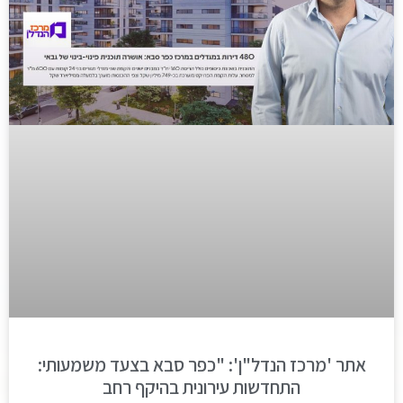
אתר 'מרכז הנדל"ן': "כפר סבא בצעד משמעותי:
התחדשות עירונית בהיקף רחב