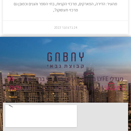
מהעיר: הדירה, הפארקים, מרכזי הקניות, בתי הספר והגנים וכמובן גם
מרכזי תעסוקה",
24 בדצמבר 2023
מגדלי LYFE בניין B, הירקון 5א', בני ברק | טלפון:
03-
5612055
| פקס: 03-6011554 | טלפון מכירות:
8809*