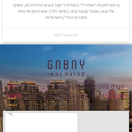
בראיון לתוכנית "שאלה לי" בהנחיית לי סובר בערוץ הכלכלה 10, משתף
אלי גבאי, מבעלי קבוצת גבאי, בסיפור הדרך יוצא הדופן של אחת
מחברות הנדל"ן הישראליות
10 בנובמבר 2025
מגדלי LYFE בניין B, הירקון 5א', בני ברק | טלפון:
03-
5612055
| פקס: 03-6011554 | טלפון מכירות:
8809*