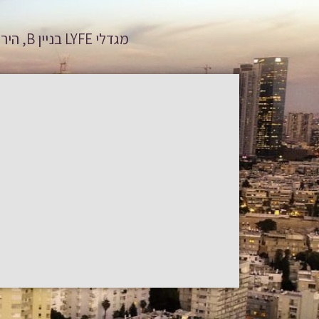
מגדלי LYFE בניין B, הירקון 5א', בני ברק | טלפון: