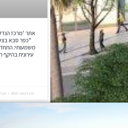
אתר 'מרכז הנדל"
"כפר סבא בצע
משמעותי: התחד
עירונית בהיקף ר
23 בדצמבר 2025
אין ת