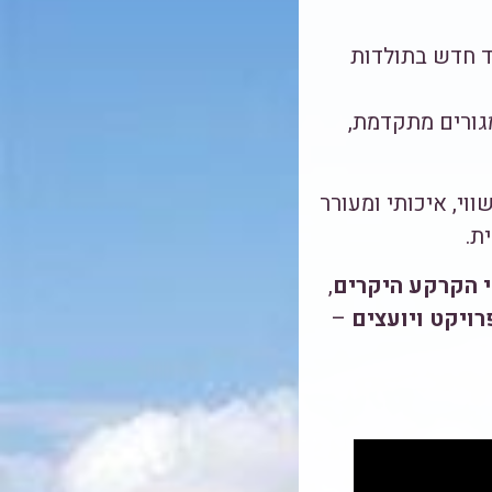
ברחוב קהילת ורשה 51–57, נפתח עמוד חדש בתולדות
גורים מתקדמת,
י, איכותי ומעורר
ת.
 הקרקע היקרים
,
רויקט ויועצים
–