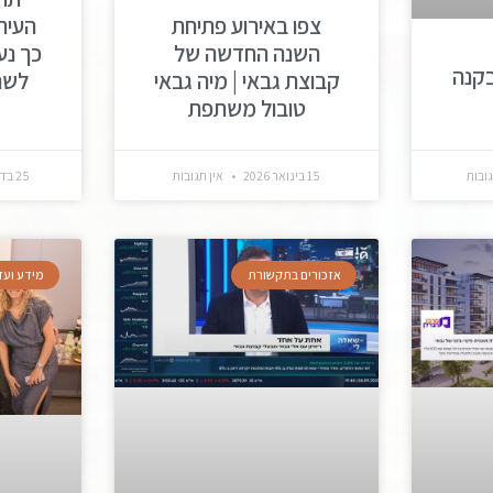
צפו באירוע פתיחת
העירו
השנה החדשה של
כך נע
קנה
קבוצת גבאי | מיה גבאי
טובול משתפת
גובות
15 בינואר 2026
אין תגובות
25 בדצמבר 2025
אזכורים בתקשורת
מידע ועד