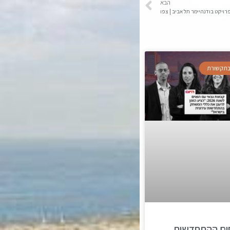
הבא
רויקט בודנהיימר תל אביב | צפו
 בתקשורת
ום ההתחדשות