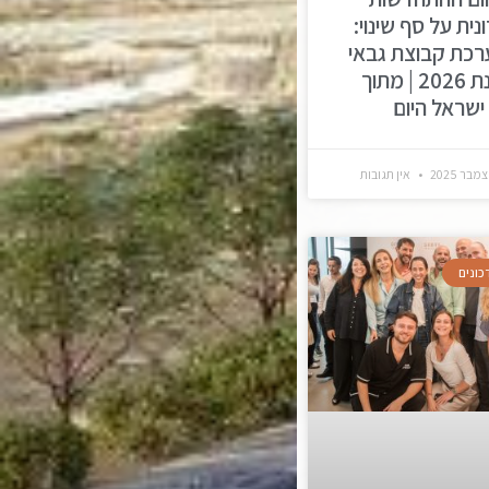
נית על סף שינוי:
רכת קבוצת גבאי
לשנת 2026 | מתוך
ישראל היום
אין תגובות
כונים