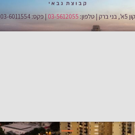
03-5612055
| פקס: 03-6011554 | טלפון מכירות: