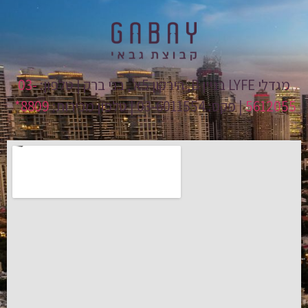
מגדלי LYFE בניין B, הירקון 5א', בני ברק | טלפון:
03-
5612055
| פקס: 03-6011554 | טלפון מכירות:
8809*