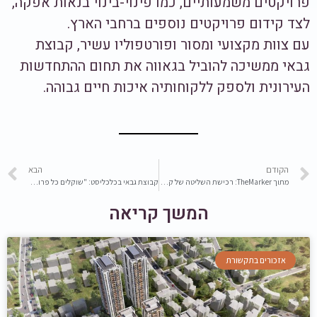
פרויקטים משמעותיים, כמו פינוי-בינוי בנאות אפקה,
לצד קידום פרויקטים נוספים ברחבי הארץ.
עם צוות מקצועי ומסור ופורטפוליו עשיר, קבוצת
גבאי ממשיכה להוביל בגאווה את תחום ההתחדשות
העירונית ולספק ללקוחותיה איכות חיים גבוהה.
הקודם
הבא
מתוך TheMarker: רכישת השליטה של קבוצת גבאי בחברת מיי טאון
קבוצת גבאי בכלכליסט: "שוקלים כל פרויקט לפרטי פרטים, כדי לוודא שהוא ראוי לדיירים שלנו"
המשך קריאה
אזכורים בתקשורת