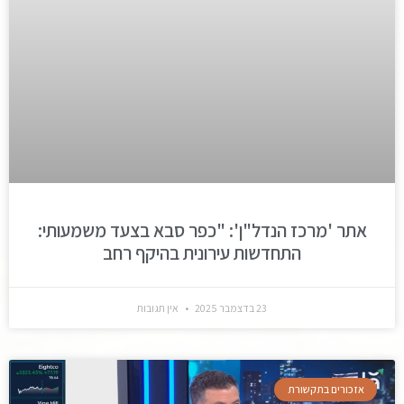
אתר 'מרכז הנדל"ן': "כפר סבא בצעד משמעותי:
התחדשות עירונית בהיקף רחב
23 בדצמבר 2025
אין תגובות
אזכורים בתקשורת