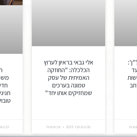
ן':
אלי גבאי בראיון לערוץ
ח
ד
הכלכלה: "החוזקה
משפח
שות
האמיתית של עסק
חדש
חב
טמונה בערכים
חגיגי
שמחזיקים אותו יחד"
טובו
גובות
10 בנובמבר 2025
אין תגובות
23 באוקטובר 2025