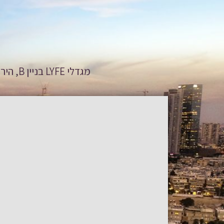
מגדלי LYFE בניין B, הירקון 5א', בני ברק | טלפון: