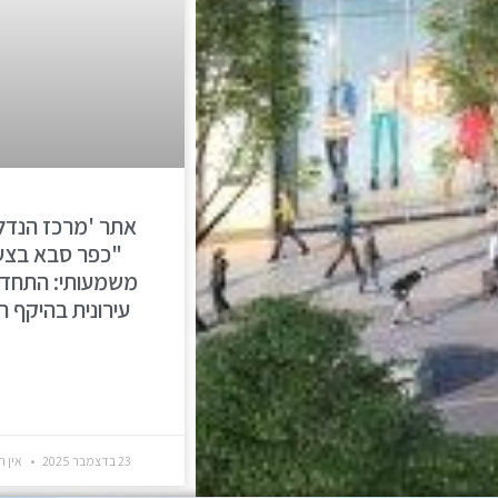
אתר 'מרכז הנדל"
"כפר סבא בצע
משמעותי: התחד
עירונית בהיקף ר
23 בדצמבר 2025
אין ת