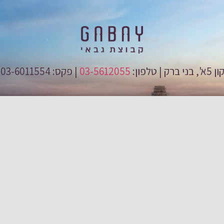
03-5612055
| פקס: 03-6011554 | טלפון מכירות: