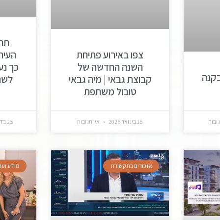
תח
צפו באירוע פתיחת
העירו
השנה החדשה של
כך נע
קנה
קבוצת גבאי | מיה גבאי
טובול משתפת
גובות
15 בינואר 2026
אין תגובות
25 בדצמבר 2025
אזכורים בתקשורת
מידע ועד