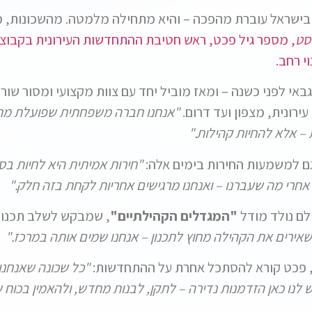
בישראל עוברת מהפכה – והיא מתחילה מלמטה. מהשכונות, 
סט
, מספר גיל פכט, ראש חטיבת ההתחדשות העירונית בקבוצת
י רחב.
אי לפני כשנה – ומאז מוביל יחד עם צוות מקצועי ומסור שור
עירונית, מצפון ועד דרום.
"אנחנו חברה משפחתית שפועלת מת
 – אלא להחיות קהילות."
ם למשמעות החירות בימים אלה:
"חירות אמיתית היא לחיות בס
חרי מה שעברנו – ואנחנו מרגישים אחריות לקחת בזה חלק."
לם נולד מודל
"המגדלים הקהילתיים"
, שמבקש לשלב תכנון פ
שאירים את הקהילה מחוץ לתכנון – אנחנו שמים אותה במרכז."
 פכט קורא להסתכל אחרת על ההתחדשות:
"כל שכונה שאנחנו
 לנו כאן הזדמנות נדירה – לתקן, לבנות מחדש, ולהאמין בכוח ש