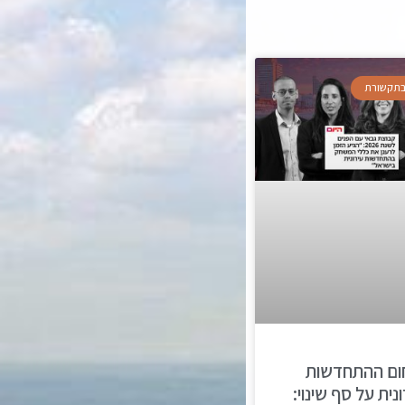
 בתקשורת
ום ההתחדשות
נית על סף שינוי: