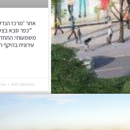
אתר 'מרכז הנדל"
"כפר סבא בצע
משמעותי: התחד
עירונית בהיקף ר
23 בדצמבר 2025
אין ת