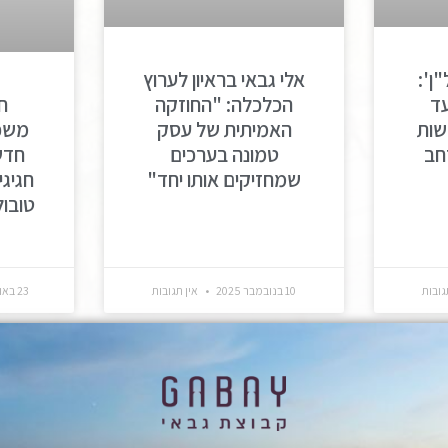
ן':
אלי גבאי בראיון לערוץ
ח
ד
הכלכלה: "החוזקה
משפח
שות
האמיתית של עסק
חדש
חב
טמונה בערכים
חגיגי
שמחזיקים אותו יחד"
טובו
גובות
10 בנובמבר 2025
אין תגובות
23 באוקטובר 2025