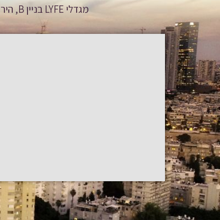
מגדלי LYFE בניין B, הירקון 5א', בני ברק | טלפון: