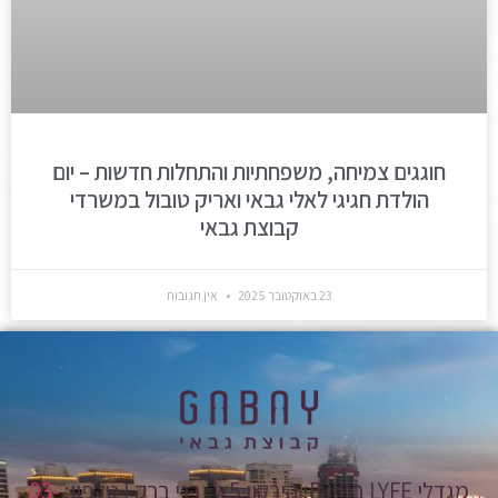
חוגגים צמיחה, משפחתיות והתחלות חדשות – יום
הולדת חגיגי לאלי גבאי ואריק טובול במשרדי
קבוצת גבאי
23 באוקטובר 2025
אין תגובות
מגדלי LYFE בניין B, הירקון 5א', בני ברק | טלפון:
03-