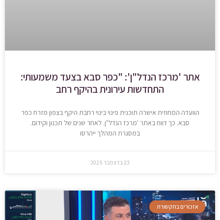
אתר 'מרכז הנדל"ן': "כפר סבא בצעד משמעותי:
התחדשות עירונית בהיקף רחב
הוועדה המחוזית אישרה תוכנית פינוי בינוי רחבת היקף בצפון מזרח כפר
סבא. כך דווח באתר 'מרכז הנדל"ן. לאחר שנים של תכנון וקידום.
במסגרת המהלך ייהרסו
23 בדצמבר 2025
אזכורים בתקשורת