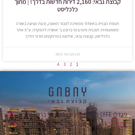
קבוצת גבאי: 2,160 דירות חדשות בדרך! | מתוך
כלכליסט
תנופת הבנייה באשדוד ממשיכה לצבור תאוצה, וכעת מגיעה בשורה
משמעותית: תוכנית פינוי-בינוי ברובע ב' אושרה להפקדה. ע"פ אתר
כלכליסט, קבוצת גבאי, שידועה בפרויקטים פורצי הדרך
19 בפברואר 2025
4
3
2
1
מגדלי LYFE בניין B, הירקון 5א', בני ברק | טלפון:
03-
5612055
| פקס: 03-6011554 | טלפון מכירות:
8809*