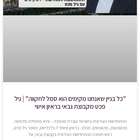
"כל בניין שאנחנו מקימים הוא סמל לתקווה" | גיל
פכט מקבוצת גבאי בראיון אישי
ההתחדשות העירונית בישראל עוברת מהפכה – והיא מתחילה מלמטה.
מהשכונות, מהאנשים, מהלב. בראיון מיוחד ל-כלכליסט, מספר גיל פכט,
ראש חטיבת ההתחדשות העירונית בקבוצת גבאי, על